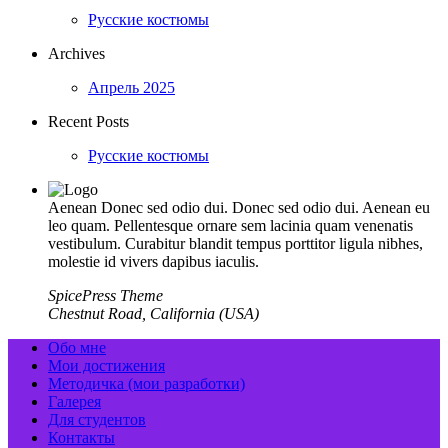
Русские костюмы
Archives
Апрель 2025
Recent Posts
Русские костюмы
Aenean Donec sed odio dui. Donec sed odio dui. Aenean eu
leo quam. Pellentesque ornare sem lacinia quam venenatis
vestibulum. Curabitur blandit tempus porttitor ligula nibhes,
molestie id vivers dapibus iaculis.
SpicePress Theme
Chestnut Road, California (USA)
Обо мне
Мои достижения
Методичка (мои разработки)
Галерея
Для студентов
Контакты