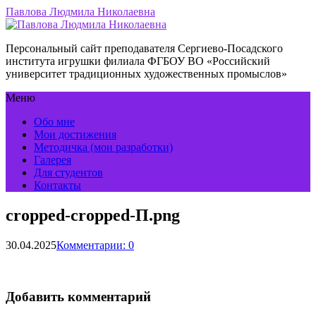
Павлова Людмила Николаевна
Персональный сайт преподавателя Сергиево-Посадского
института игрушки филиала ФГБОУ ВО «Российский
университет традиционных художественных промыслов»
Меню
Обо мне
Мои достижения
Методичка (мои разработки)
Галерея
Для студентов
Контакты
cropped-cropped-П.png
30.04.2025
Комментарии: 0
Добавить комментарий