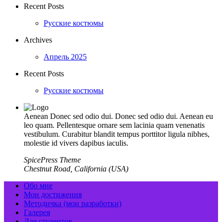
Recent Posts
Русские костюмы
Archives
Апрель 2025
Recent Posts
Русские костюмы
Aenean Donec sed odio dui. Donec sed odio dui. Aenean eu
leo quam. Pellentesque ornare sem lacinia quam venenatis
vestibulum. Curabitur blandit tempus porttitor ligula nibhes,
molestie id vivers dapibus iaculis.
SpicePress Theme
Chestnut Road, California (USA)
Обо мне
Мои достижения
Методичка (мои разработки)
Галерея
Для студентов