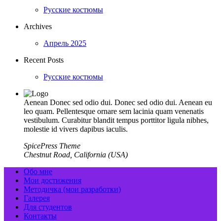
Русские костюмы
Archives
Апрель 2025
Recent Posts
Русские костюмы
Aenean Donec sed odio dui. Donec sed odio dui. Aenean eu
leo quam. Pellentesque ornare sem lacinia quam venenatis
vestibulum. Curabitur blandit tempus porttitor ligula nibhes,
molestie id vivers dapibus iaculis.
SpicePress Theme
Chestnut Road, California (USA)
Обо мне
Мои достижения
Методичка (мои разработки)
Галерея
Для студентов
Контакты