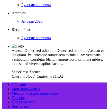
Русские костюмы
Archives
Апрель 2025
Recent Posts
Русские костюмы
Aenean Donec sed odio dui. Donec sed odio dui. Aenean eu
leo quam. Pellentesque ornare sem lacinia quam venenatis
vestibulum. Curabitur blandit tempus porttitor ligula nibhes,
molestie id vivers dapibus iaculis.
SpicePress Theme
Chestnut Road, California (USA)
Обо мне
Мои достижения
Методичка (мои разработки)
Галерея
Для студентов
Контакты