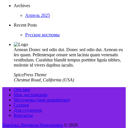
Archives
Апрель 2025
Recent Posts
Русские костюмы
Aenean Donec sed odio dui. Donec sed odio dui. Aenean eu
leo quam. Pellentesque ornare sem lacinia quam venenatis
vestibulum. Curabitur blandit tempus porttitor ligula nibhes,
molestie id vivers dapibus iaculis.
SpicePress Theme
Chestnut Road, California (USA)
Обо мне
Мои достижения
Методичка (мои разработки)
Галерея
Для студентов
Контакты
Павлова Людмила Николаевна
© 2026