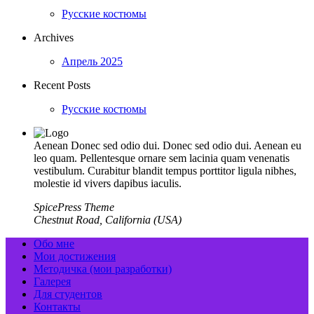
Русские костюмы
Archives
Апрель 2025
Recent Posts
Русские костюмы
Aenean Donec sed odio dui. Donec sed odio dui. Aenean eu
leo quam. Pellentesque ornare sem lacinia quam venenatis
vestibulum. Curabitur blandit tempus porttitor ligula nibhes,
molestie id vivers dapibus iaculis.
SpicePress Theme
Chestnut Road, California (USA)
Обо мне
Мои достижения
Методичка (мои разработки)
Галерея
Для студентов
Контакты