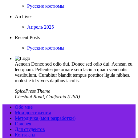
Русские костюмы
Archives
Апрель 2025
Recent Posts
Русские костюмы
Aenean Donec sed odio dui. Donec sed odio dui. Aenean eu
leo quam. Pellentesque ornare sem lacinia quam venenatis
vestibulum. Curabitur blandit tempus porttitor ligula nibhes,
molestie id vivers dapibus iaculis.
SpicePress Theme
Chestnut Road, California (USA)
Обо мне
Мои достижения
Методичка (мои разработки)
Галерея
Для студентов
Контакты