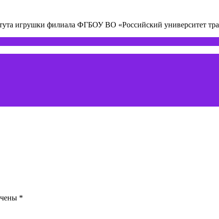
титута игрушки филиала ФГБОУ ВО «Российский университет т
ечены
*