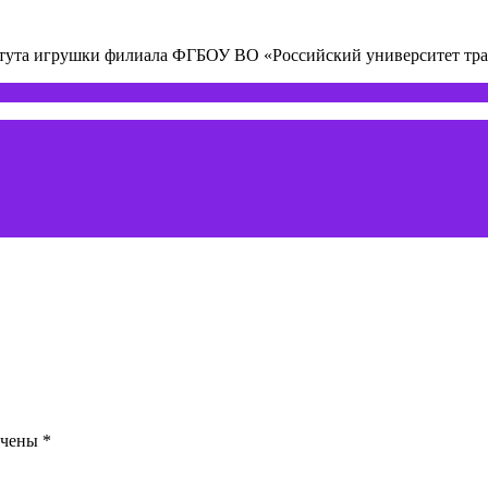
титута игрушки филиала ФГБОУ ВО «Российский университет т
ечены
*