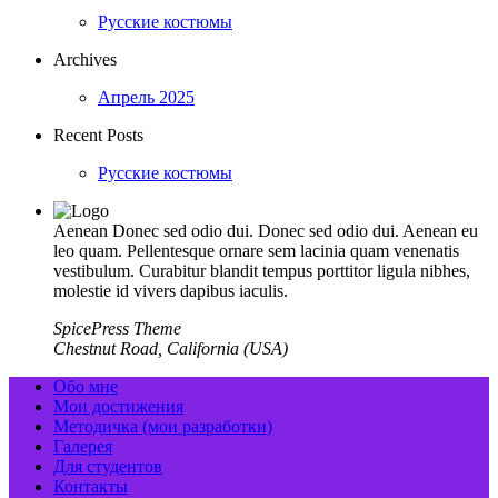
Русские костюмы
Archives
Апрель 2025
Recent Posts
Русские костюмы
Aenean Donec sed odio dui. Donec sed odio dui. Aenean eu
leo quam. Pellentesque ornare sem lacinia quam venenatis
vestibulum. Curabitur blandit tempus porttitor ligula nibhes,
molestie id vivers dapibus iaculis.
SpicePress Theme
Chestnut Road, California (USA)
Обо мне
Мои достижения
Методичка (мои разработки)
Галерея
Для студентов
Контакты