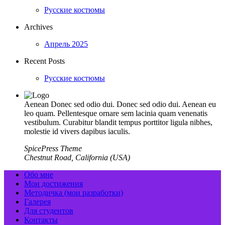
Русские костюмы
Archives
Апрель 2025
Recent Posts
Русские костюмы
Aenean Donec sed odio dui. Donec sed odio dui. Aenean eu
leo quam. Pellentesque ornare sem lacinia quam venenatis
vestibulum. Curabitur blandit tempus porttitor ligula nibhes,
molestie id vivers dapibus iaculis.
SpicePress Theme
Chestnut Road, California (USA)
Обо мне
Мои достижения
Методичка (мои разработки)
Галерея
Для студентов
Контакты