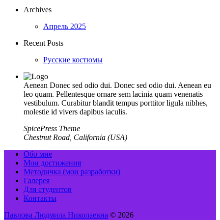
Archives
Апрель 2025
Recent Posts
Русские костюмы
Aenean Donec sed odio dui. Donec sed odio dui. Aenean eu
leo quam. Pellentesque ornare sem lacinia quam venenatis
vestibulum. Curabitur blandit tempus porttitor ligula nibhes,
molestie id vivers dapibus iaculis.
SpicePress Theme
Chestnut Road, California (USA)
Обо мне
Мои достижения
Методичка (мои разработки)
Галерея
Для студентов
Контакты
Павлова Людмила Николаевна
© 2026