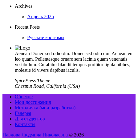
Archives
Апрель 2025
Recent Posts
Русские костюмы
Aenean Donec sed odio dui. Donec sed odio dui. Aenean eu
leo quam. Pellentesque ornare sem lacinia quam venenatis
vestibulum. Curabitur blandit tempus porttitor ligula nibhes,
molestie id vivers dapibus iaculis.
SpicePress Theme
Chestnut Road, California (USA)
Обо мне
Мои достижения
Методичка (мои разработки)
Галерея
Для студентов
Контакты
Павлова Людмила Николаевна
© 2026