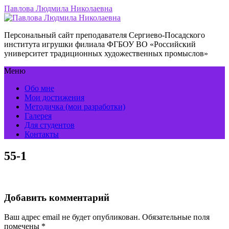
Павлова Людмила Николаевна
Персональный сайт преподавателя Сергиево-Посадского
института игрушки филиала ФГБОУ ВО «Российский
университет традиционных художественных промыслов»
Меню
Обо мне
Мои достижения
Методичка (мои разработки)
Галерея
Для студентов
Контакты
55-1
Добавить комментарий
Ваш адрес email не будет опубликован.
Обязательные поля
помечены
*