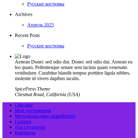
Русские костюмы
Archives
Апрель 2025
Recent Posts
Русские костюмы
Aenean Donec sed odio dui. Donec sed odio dui. Aenean eu
leo quam. Pellentesque ornare sem lacinia quam venenatis
vestibulum. Curabitur blandit tempus porttitor ligula nibhes,
molestie id vivers dapibus iaculis.
SpicePress Theme
Chestnut Road, California (USA)
Обо мне
Мои достижения
Методичка (мои разработки)
Галерея
Для студентов
Контакты