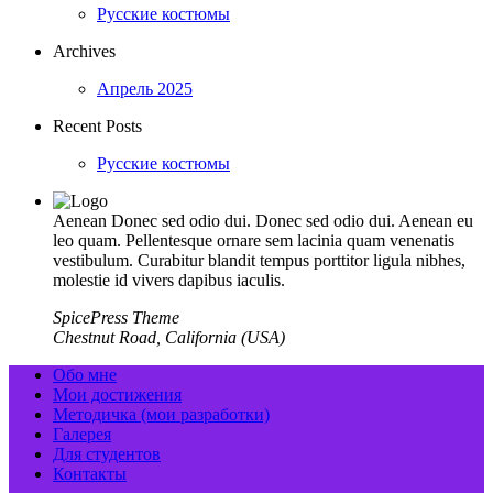
Русские костюмы
Archives
Апрель 2025
Recent Posts
Русские костюмы
Aenean Donec sed odio dui. Donec sed odio dui. Aenean eu
leo quam. Pellentesque ornare sem lacinia quam venenatis
vestibulum. Curabitur blandit tempus porttitor ligula nibhes,
molestie id vivers dapibus iaculis.
SpicePress Theme
Chestnut Road, California (USA)
Обо мне
Мои достижения
Методичка (мои разработки)
Галерея
Для студентов
Контакты