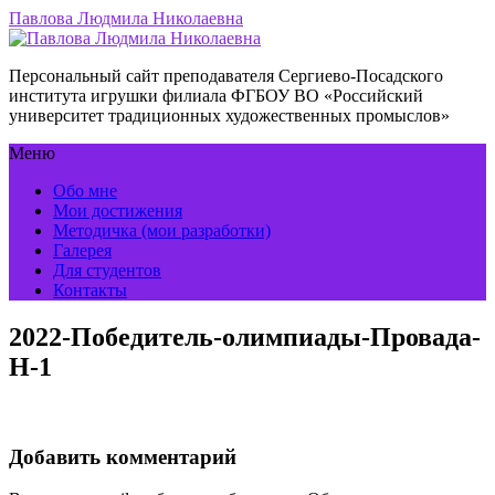
Павлова Людмила Николаевна
Персональный сайт преподавателя Сергиево-Посадского
института игрушки филиала ФГБОУ ВО «Российский
университет традиционных художественных промыслов»
Меню
Обо мне
Мои достижения
Методичка (мои разработки)
Галерея
Для студентов
Контакты
2022-Победитель-олимпиады-Провада-
Н-1
Добавить комментарий