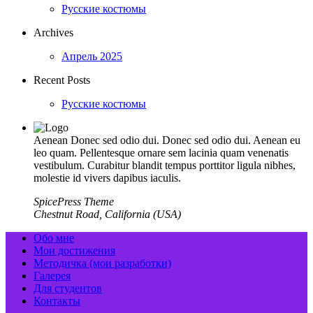
Русские костюмы
Archives
Апрель 2025
Recent Posts
Русские костюмы
Aenean Donec sed odio dui. Donec sed odio dui. Aenean eu
leo quam. Pellentesque ornare sem lacinia quam venenatis
vestibulum. Curabitur blandit tempus porttitor ligula nibhes,
molestie id vivers dapibus iaculis.
SpicePress Theme
Chestnut Road, California (USA)
Обо мне
Мои достижения
Методичка (мои разработки)
Галерея
Для студентов
Контакты