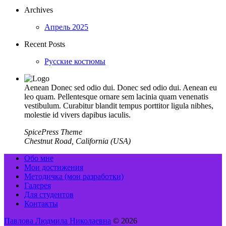
Archives
Апрель 2025
Recent Posts
Русские костюмы
Aenean Donec sed odio dui. Donec sed odio dui. Aenean eu
leo quam. Pellentesque ornare sem lacinia quam venenatis
vestibulum. Curabitur blandit tempus porttitor ligula nibhes,
molestie id vivers dapibus iaculis.
SpicePress Theme
Chestnut Road, California (USA)
Обо мне
Мои достижения
Методичка (мои разработки)
Галерея
Для студентов
Контакты
Павлова Людмила Николаевна
© 2026