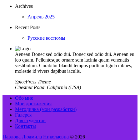
Archives
Апрель 2025
Recent Posts
Русские костюмы
Aenean Donec sed odio dui. Donec sed odio dui. Aenean eu
leo quam. Pellentesque ornare sem lacinia quam venenatis
vestibulum. Curabitur blandit tempus porttitor ligula nibhes,
molestie id vivers dapibus iaculis.
SpicePress Theme
Chestnut Road, California (USA)
Обо мне
Мои достижения
Методичка (мои разработки)
Галерея
Для студентов
Контакты
Павлова Людмила Николаевна
© 2026