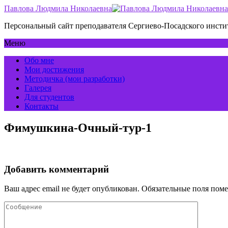
Павлова Людмила Николаевна
Персональный сайт преподавателя Сергиево-Посадского инс
Меню
Обо мне
Мои достижения
Методичка (мои разработки)
Галерея
Для студентов
Контакты
Фимушкина-Очный-тур-1
Добавить комментарий
Ваш адрес email не будет опубликован.
Обязательные поля пом