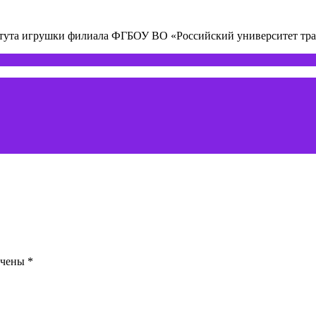
титута игрушки филиала ФГБОУ ВО «Российский университет т
ечены
*