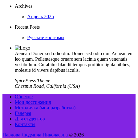
Archives
Апрель 2025
Recent Posts
Русские костюмы
Aenean Donec sed odio dui. Donec sed odio dui. Aenean eu
leo quam. Pellentesque ornare sem lacinia quam venenatis
vestibulum. Curabitur blandit tempus porttitor ligula nibhes,
molestie id vivers dapibus iaculis.
SpicePress Theme
Chestnut Road, California (USA)
Обо мне
Мои достижения
Методичка (мои разработки)
Галерея
Для студентов
Контакты
Павлова Людмила Николаевна
© 2026