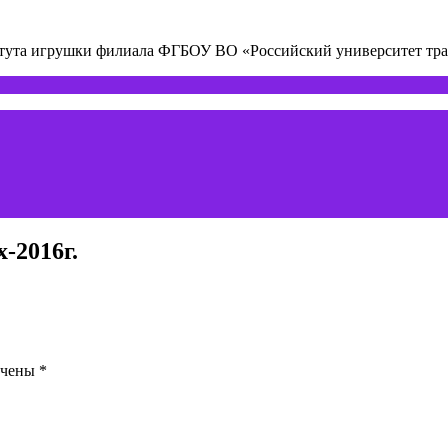
титута игрушки филиала ФГБОУ ВО «Российский университет т
-2016г.
ечены
*