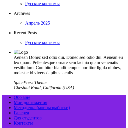
Русские костюмы
Archives
Апрель 2025
Recent Posts
Русские костюмы
Aenean Donec sed odio dui. Donec sed odio dui. Aenean eu
leo quam. Pellentesque ornare sem lacinia quam venenatis
vestibulum. Curabitur blandit tempus porttitor ligula nibhes,
molestie id vivers dapibus iaculis.
SpicePress Theme
Chestnut Road, California (USA)
Обо мне
Мои достижения
Методичка (мои разработки)
Галерея
Для студентов
Контакты