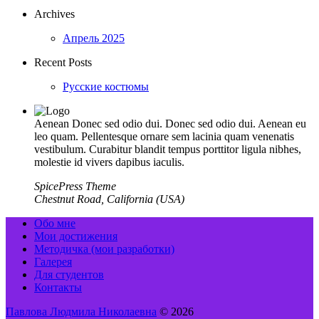
Archives
Апрель 2025
Recent Posts
Русские костюмы
Aenean Donec sed odio dui. Donec sed odio dui. Aenean eu
leo quam. Pellentesque ornare sem lacinia quam venenatis
vestibulum. Curabitur blandit tempus porttitor ligula nibhes,
molestie id vivers dapibus iaculis.
SpicePress Theme
Chestnut Road, California (USA)
Обо мне
Мои достижения
Методичка (мои разработки)
Галерея
Для студентов
Контакты
Павлова Людмила Николаевна
© 2026