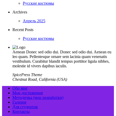
Русские костюмы
Archives
Апрель 2025
Recent Posts
Русские костюмы
Aenean Donec sed odio dui. Donec sed odio dui. Aenean eu
leo quam. Pellentesque ornare sem lacinia quam venenatis
vestibulum. Curabitur blandit tempus porttitor ligula nibhes,
molestie id vivers dapibus iaculis.
SpicePress Theme
Chestnut Road, California (USA)
Обо мне
Мои достижения
Методичка (мои разработки)
Галерея
Для студентов
Контакты