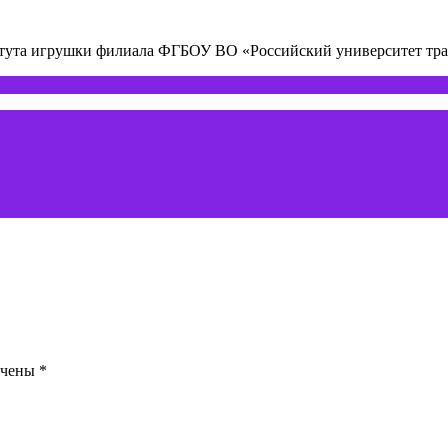
титута игрушки филиала ФГБОУ ВО «Российский университет т
ечены
*