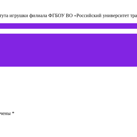
титута игрушки филиала ФГБОУ ВО «Российский университет т
ечены
*