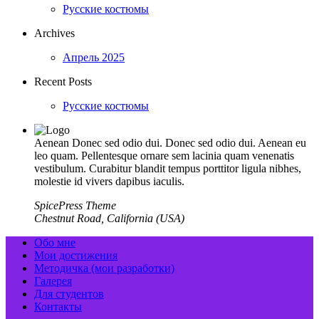
Русские костюмы
Archives
Апрель 2025
Recent Posts
Русские костюмы
Aenean Donec sed odio dui. Donec sed odio dui. Aenean eu
leo quam. Pellentesque ornare sem lacinia quam venenatis
vestibulum. Curabitur blandit tempus porttitor ligula nibhes,
molestie id vivers dapibus iaculis.
SpicePress Theme
Chestnut Road, California (USA)
Обо мне
Мои достижения
Методичка (мои разработки)
Галерея
Для студентов
Контакты