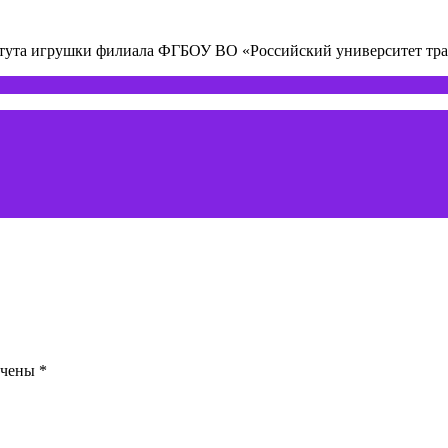
титута игрушки филиала ФГБОУ ВО «Российский университет т
ечены
*