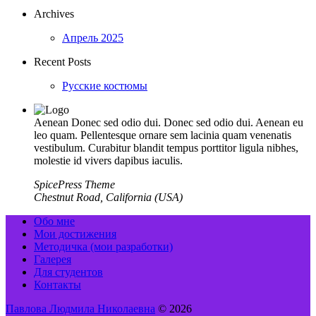
Archives
Апрель 2025
Recent Posts
Русские костюмы
Aenean Donec sed odio dui. Donec sed odio dui. Aenean eu
leo quam. Pellentesque ornare sem lacinia quam venenatis
vestibulum. Curabitur blandit tempus porttitor ligula nibhes,
molestie id vivers dapibus iaculis.
SpicePress Theme
Chestnut Road, California (USA)
Обо мне
Мои достижения
Методичка (мои разработки)
Галерея
Для студентов
Контакты
Павлова Людмила Николаевна
© 2026