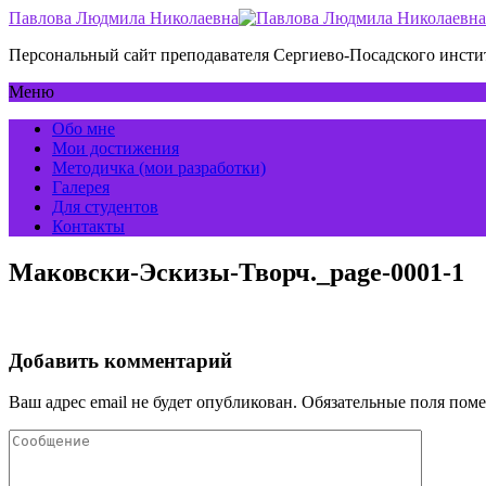
Павлова Людмила Николаевна
Персональный сайт преподавателя Сергиево-Посадского инс
Меню
Обо мне
Мои достижения
Методичка (мои разработки)
Галерея
Для студентов
Контакты
Маковски-Эскизы-Творч._page-0001-1
Добавить комментарий
Ваш адрес email не будет опубликован.
Обязательные поля пом