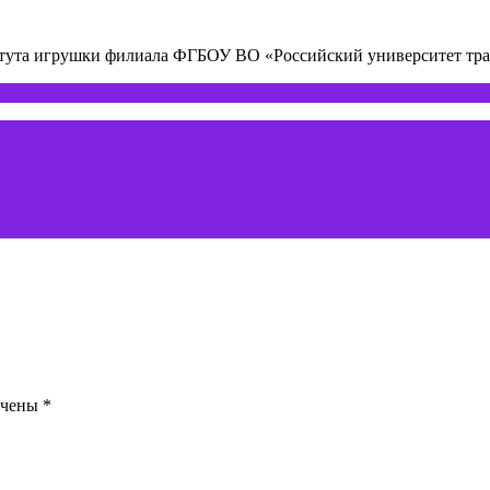
титута игрушки филиала ФГБОУ ВО «Российский университет т
ечены
*