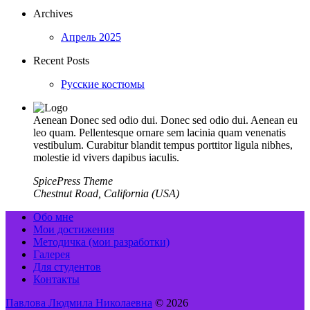
Archives
Апрель 2025
Recent Posts
Русские костюмы
Aenean Donec sed odio dui. Donec sed odio dui. Aenean eu
leo quam. Pellentesque ornare sem lacinia quam venenatis
vestibulum. Curabitur blandit tempus porttitor ligula nibhes,
molestie id vivers dapibus iaculis.
SpicePress Theme
Chestnut Road, California (USA)
Обо мне
Мои достижения
Методичка (мои разработки)
Галерея
Для студентов
Контакты
Павлова Людмила Николаевна
© 2026