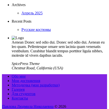
Archives
Апрель 2025
Recent Posts
Русские костюмы
Aenean Donec sed odio dui. Donec sed odio dui. Aenean eu
leo quam. Pellentesque ornare sem lacinia quam venenatis
vestibulum. Curabitur blandit tempus porttitor ligula nibhes,
molestie id vivers dapibus iaculis.
SpicePress Theme
Chestnut Road, California (USA)
Обо мне
Мои достижения
Методичка (мои разработки)
Галерея
Для студентов
Контакты
Павлова Людмила Николаевна
© 2026