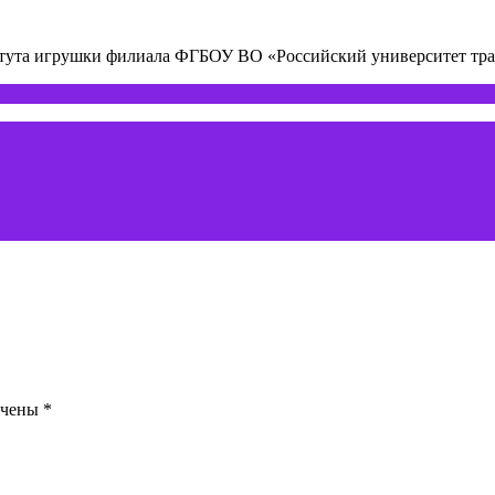
титута игрушки филиала ФГБОУ ВО «Российский университет т
ечены
*