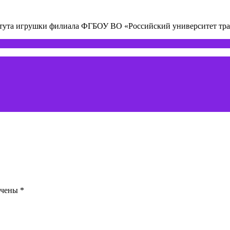
титута игрушки филиала ФГБОУ ВО «Российский университет т
ечены
*