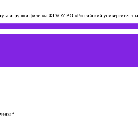
титута игрушки филиала ФГБОУ ВО «Российский университет т
ечены
*