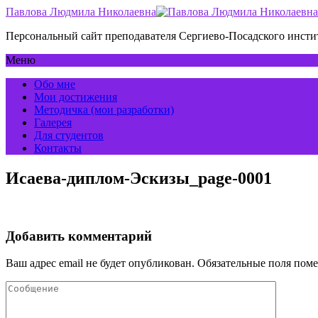
Павлова Людмила Николаевна
Персональный сайт преподавателя Сергиево-Посадского инс
Меню
Обо мне
Мои достижения
Методичка (мои разработки)
Галерея
Для студентов
Контакты
Исаева-диплом-Эскизы_page-0001
Добавить комментарий
Ваш адрес email не будет опубликован.
Обязательные поля пом