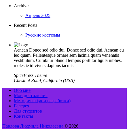
Archives
Апрель 2025
Recent Posts
Русские костюмы
Aenean Donec sed odio dui. Donec sed odio dui. Aenean eu
leo quam. Pellentesque ornare sem lacinia quam venenatis
vestibulum. Curabitur blandit tempus porttitor ligula nibhes,
molestie id vivers dapibus iaculis.
SpicePress Theme
Chestnut Road, California (USA)
Обо мне
Мои достижения
Методичка (мои разработки)
Галерея
Для студентов
Контакты
Павлова Людмила Николаевна
© 2026