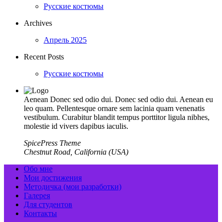
Русские костюмы
Archives
Апрель 2025
Recent Posts
Русские костюмы
Aenean Donec sed odio dui. Donec sed odio dui. Aenean eu
leo quam. Pellentesque ornare sem lacinia quam venenatis
vestibulum. Curabitur blandit tempus porttitor ligula nibhes,
molestie id vivers dapibus iaculis.
SpicePress Theme
Chestnut Road, California (USA)
Обо мне
Мои достижения
Методичка (мои разработки)
Галерея
Для студентов
Контакты