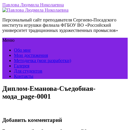
Павлова Людмила Николаевна
Персональный сайт преподавателя Сергиево-Посадского
института игрушки филиала ФГБОУ ВО «Российский
университет традиционных художественных промыслов»
Меню
Обо мне
Мои достижения
Методичка (мои разработки)
Галерея
Для студентов
Контакты
Диплом-Еманова-Съедобная-
мода_page-0001
Добавить комментарий