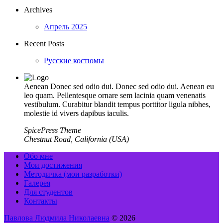
Archives
Апрель 2025
Recent Posts
Русские костюмы
Aenean Donec sed odio dui. Donec sed odio dui. Aenean eu
leo quam. Pellentesque ornare sem lacinia quam venenatis
vestibulum. Curabitur blandit tempus porttitor ligula nibhes,
molestie id vivers dapibus iaculis.
SpicePress Theme
Chestnut Road, California (USA)
Обо мне
Мои достижения
Методичка (мои разработки)
Галерея
Для студентов
Контакты
Павлова Людмила Николаевна
© 2026