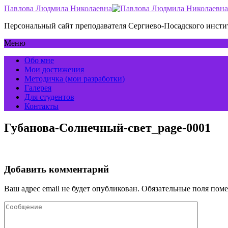
Павлова Людмила Николаевна
Персональный сайт преподавателя Сергиево-Посадского инс
Меню
Обо мне
Мои достижения
Методичка (мои разработки)
Галерея
Для студентов
Контакты
Губанова-Солнечный-свет_page-0001
Добавить комментарий
Ваш адрес email не будет опубликован.
Обязательные поля пом