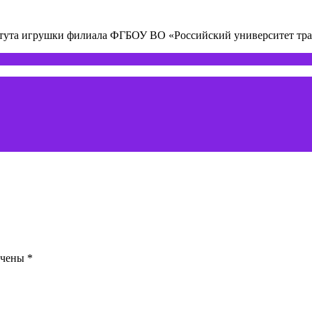
титута игрушки филиала ФГБОУ ВО «Российский университет т
ечены
*