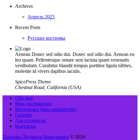
Archives
Апрель 2025
Recent Posts
Русские костюмы
Aenean Donec sed odio dui. Donec sed odio dui. Aenean eu
leo quam. Pellentesque ornare sem lacinia quam venenatis
vestibulum. Curabitur blandit tempus porttitor ligula nibhes,
molestie id vivers dapibus iaculis.
SpicePress Theme
Chestnut Road, California (USA)
Обо мне
Мои достижения
Методичка (мои разработки)
Галерея
Для студентов
Контакты
Павлова Людмила Николаевна
© 2026