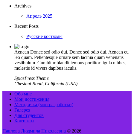
Archives
Апрель 2025
Recent Posts
Русские костюмы
Aenean Donec sed odio dui. Donec sed odio dui. Aenean eu
leo quam. Pellentesque ornare sem lacinia quam venenatis
vestibulum. Curabitur blandit tempus porttitor ligula nibhes,
molestie id vivers dapibus iaculis.
SpicePress Theme
Chestnut Road, California (USA)
Обо мне
Мои достижения
Методичка (мои разработки)
Галерея
Для студентов
Контакты
Павлова Людмила Николаевна
© 2026