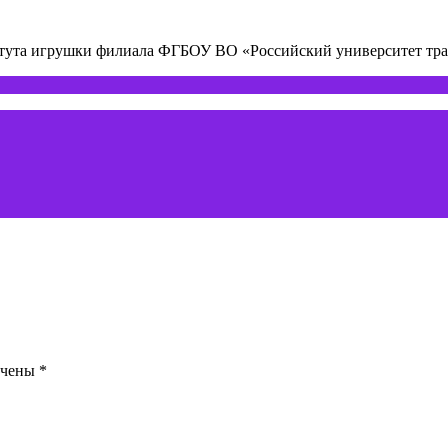
титута игрушки филиала ФГБОУ ВО «Российский университет т
ечены
*