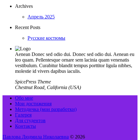
Archives
Апрель 2025
Recent Posts
Русские костюмы
Aenean Donec sed odio dui. Donec sed odio dui. Aenean eu
leo quam. Pellentesque ornare sem lacinia quam venenatis
vestibulum. Curabitur blandit tempus porttitor ligula nibhes,
molestie id vivers dapibus iaculis.
SpicePress Theme
Chestnut Road, California (USA)
Обо мне
Мои достижения
Методичка (мои разработки)
Галерея
Для студентов
Контакты
Павлова Людмила Николаевна
© 2026