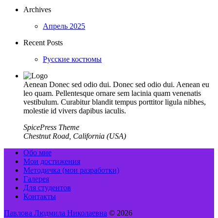
Archives
Апрель 2025
Recent Posts
Русские костюмы
Aenean Donec sed odio dui. Donec sed odio dui. Aenean eu
leo quam. Pellentesque ornare sem lacinia quam venenatis
vestibulum. Curabitur blandit tempus porttitor ligula nibhes,
molestie id vivers dapibus iaculis.
SpicePress Theme
Chestnut Road, California (USA)
Обо мне
Мои достижения
Методичка (мои разработки)
Галерея
Для студентов
Контакты
Павлова Людмила Николаевна
© 2026