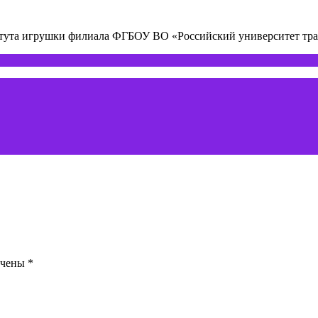
титута игрушки филиала ФГБОУ ВО «Российский университет т
ечены
*