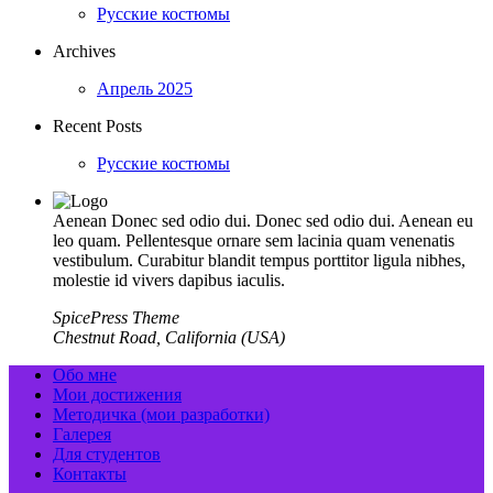
Русские костюмы
Archives
Апрель 2025
Recent Posts
Русские костюмы
Aenean Donec sed odio dui. Donec sed odio dui. Aenean eu
leo quam. Pellentesque ornare sem lacinia quam venenatis
vestibulum. Curabitur blandit tempus porttitor ligula nibhes,
molestie id vivers dapibus iaculis.
SpicePress Theme
Chestnut Road, California (USA)
Обо мне
Мои достижения
Методичка (мои разработки)
Галерея
Для студентов
Контакты