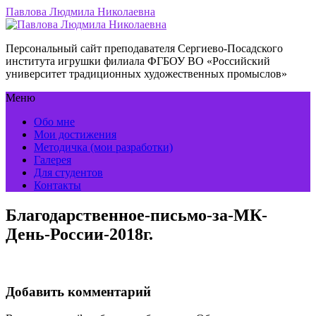
Павлова Людмила Николаевна
Персональный сайт преподавателя Сергиево-Посадского
института игрушки филиала ФГБОУ ВО «Российский
университет традиционных художественных промыслов»
Меню
Обо мне
Мои достижения
Методичка (мои разработки)
Галерея
Для студентов
Контакты
Благодарственное-письмо-за-МК-
День-России-2018г.
Добавить комментарий