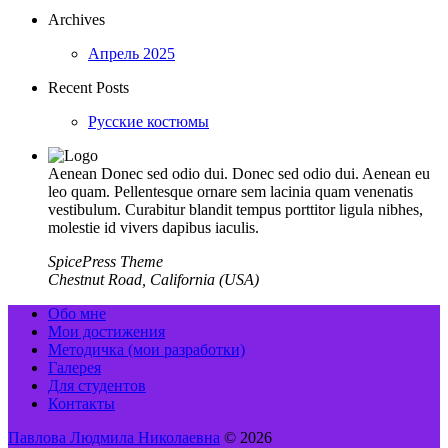
Archives
Апрель 2025
Recent Posts
Русские костюмы
Aenean Donec sed odio dui. Donec sed odio dui. Aenean eu
leo quam. Pellentesque ornare sem lacinia quam venenatis
vestibulum. Curabitur blandit tempus porttitor ligula nibhes,
molestie id vivers dapibus iaculis.
SpicePress Theme
Chestnut Road, California (USA)
Обо мне
Мои достижения
Методичка (мои разработки)
Галерея
Для студентов
Контакты
Павлова Людмила Николаевна
© 2026