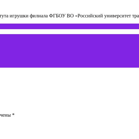
титута игрушки филиала ФГБОУ ВО «Российский университет т
ечены
*