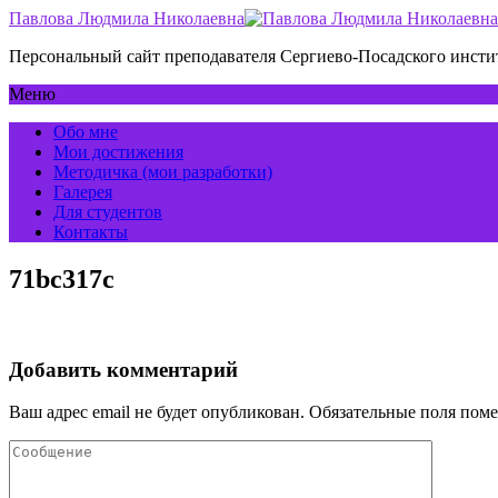
Павлова Людмила Николаевна
Персональный сайт преподавателя Сергиево-Посадского инс
Меню
Обо мне
Мои достижения
Методичка (мои разработки)
Галерея
Для студентов
Контакты
71bc317c
Добавить комментарий
Ваш адрес email не будет опубликован.
Обязательные поля пом