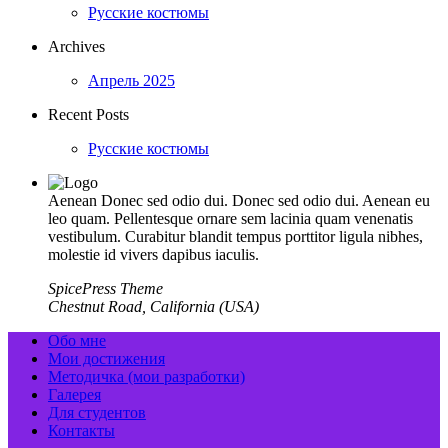
Русские костюмы
Archives
Апрель 2025
Recent Posts
Русские костюмы
Aenean Donec sed odio dui. Donec sed odio dui. Aenean eu
leo quam. Pellentesque ornare sem lacinia quam venenatis
vestibulum. Curabitur blandit tempus porttitor ligula nibhes,
molestie id vivers dapibus iaculis.
SpicePress Theme
Chestnut Road, California (USA)
Обо мне
Мои достижения
Методичка (мои разработки)
Галерея
Для студентов
Контакты