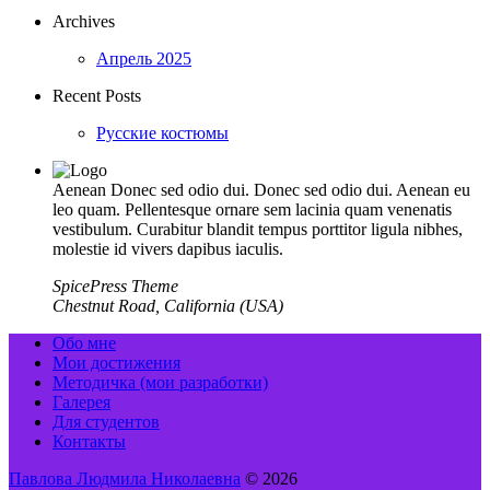
Archives
Апрель 2025
Recent Posts
Русские костюмы
Aenean Donec sed odio dui. Donec sed odio dui. Aenean eu
leo quam. Pellentesque ornare sem lacinia quam venenatis
vestibulum. Curabitur blandit tempus porttitor ligula nibhes,
molestie id vivers dapibus iaculis.
SpicePress Theme
Chestnut Road, California (USA)
Обо мне
Мои достижения
Методичка (мои разработки)
Галерея
Для студентов
Контакты
Павлова Людмила Николаевна
© 2026