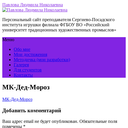
Павлова Людмила Николаевна
Персональный сайт преподавателя Сергиево-Посадского
института игрушки филиала ФГБОУ ВО «Российский
университет традиционных художественных промыслов»
Меню
Обо мне
Мои достижения
Методичка (мои разработки)
Галерея
Для студентов
Контакты
МК-Дед-Мороз
МК-Дед-Мороз
Добавить комментарий
Ваш адрес email не будет опубликован.
Обязательные поля
помечены
*